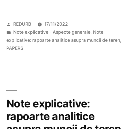
Posted
REDURB
17/11/2022
by
Posted
Note explicative - Aspecte generale
,
Note
in
explicative: rapoarte analitice asupra muncii de teren
,
PAPERS
Note explicative:
rapoarte analitice
asupra muncii de teren