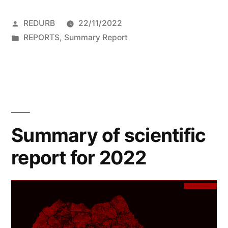
științific
Posted
REDURB
22/11/2022
pentru
by
Posted
REPORTS
,
Summary Report
anul
in
2022”
Summary of scientific
report for 2022