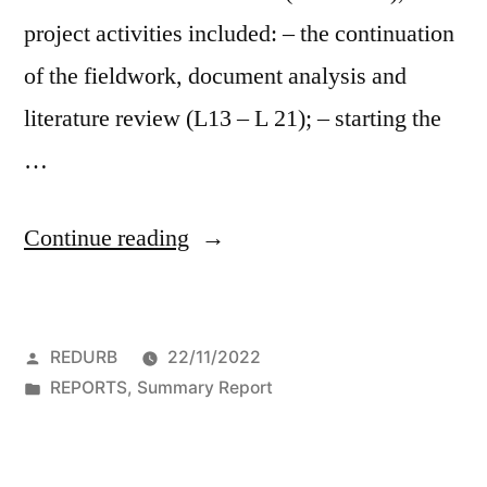
project activities included: – the continuation
of the fieldwork, document analysis and
literature review (L13 – L 21); – starting the
…
“Summary
Continue reading
of
scientific
Posted
REDURB
22/11/2022
report
by
Posted
REPORTS
,
Summary Report
for
in
2022”