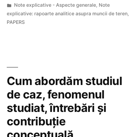
by
Posted
Note explicative - Aspecte generale
,
Note
concrete
in
explicative: rapoarte analitice asupra muncii de teren
,
questions
PAPERS
+
collected
materials”
Cum abordăm studiul
de caz, fenomenul
studiat, întrebări și
contribuție
conceptuală