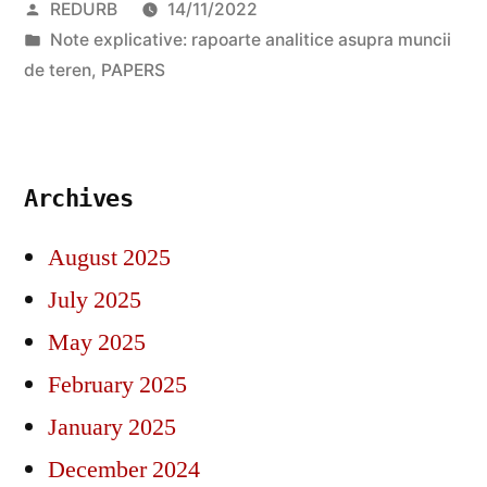
Posted
REDURB
14/11/2022
analitice
by
Posted
Note explicative: rapoarte analitice asupra muncii
asupra
in
de teren
,
PAPERS
muncii
de
teren
Archives
2022”
August 2025
July 2025
May 2025
February 2025
January 2025
December 2024