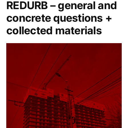
REDURB – general and
imobiliar
[Enikő
concrete questions +
Vincze]”
collected materials