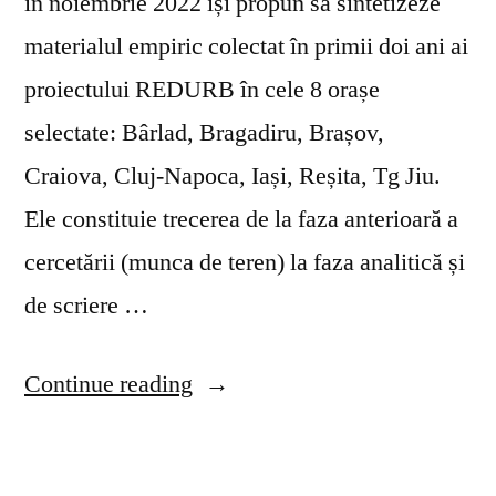
în noiembrie 2022 își propun să sintetizeze
materialul empiric colectat în primii doi ani ai
proiectului REDURB în cele 8 orașe
selectate: Bârlad, Bragadiru, Brașov,
Craiova, Cluj-Napoca, Iași, Reșita, Tg Jiu.
Ele constituie trecerea de la faza anterioară a
cercetării (munca de teren) la faza analitică și
de scriere …
“Note
Continue reading
explicative:
rapoarte