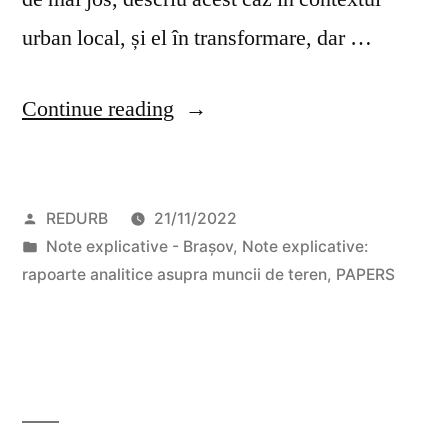
urban local, și el în transformare, dar …
“Faima
Continue reading
orașului
Brașov
Posted
REDURB
21/11/2022
de
by
Posted
Note explicative - Brașov
,
Note explicative:
la
in
rapoarte analitice asupra muncii de teren
,
PAPERS
„Tractorul”
industrial
la
„Coresi”