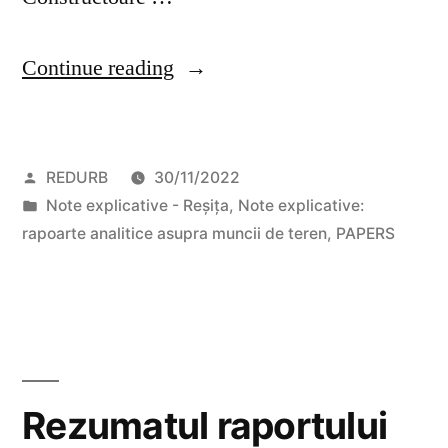
“Transformări
Continue reading
sociale
și
Posted
REDURB
30/11/2022
economice
by
Posted
Note explicative - Reșița
,
Note explicative:
în
in
rapoarte analitice asupra muncii de teren
,
PAPERS
Reșița
[Sorin
Gog]”
Rezumatul raportului