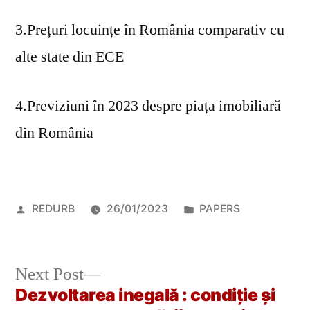
3.Prețuri locuințe în România comparativ cu
alte state din ECE
4.Previziuni în 2023 despre piața imobiliară
din România
Posted
Posted
REDURB
26/01/2023
PAPERS
by
in
Next
Next Post
post:
Dezvoltarea inegală : condiție și