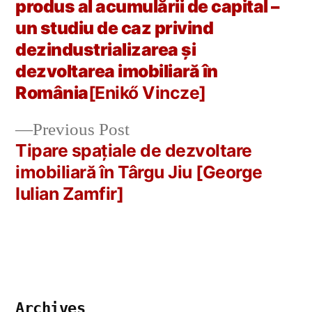
Post
produs al acumulării de capital –
navigation
un studiu de caz privind
dezindustrializarea și
dezvoltarea imobiliară în
România
[Enikő Vincze]
Previous
Previous Post
post:
Tipare spațiale de dezvoltare
imobiliară în Târgu Jiu [George
Iulian Zamfir]
Archives