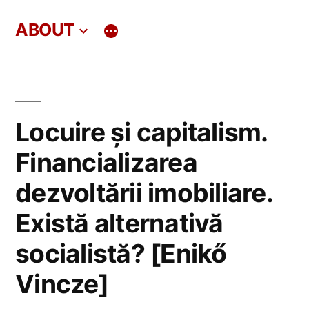
Skip
ABOUT
to
content
Locuire și capitalism.
Financializarea
dezvoltării imobiliare.
Există alternativă
socialistă? [Enikő
Vincze]